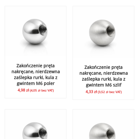
Zakończenie pręta
Zakończenie pręta
nakręcane, nierdzewna
nakręcane, nierdzewna
zaślepka rurki, kula z
zaślepka rurki, kula z
gwintem M6 poler
gwintem M6 szlif
4,98
zł
(
4,05
zł
bez VAT)
4,33
zł
(
3,52
zł
bez VAT)