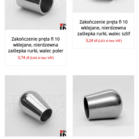
Zakończenie pręta fi 10
wklejane, nierdzewna
zaślepka rurki, walec szlif
Zakończenie pręta fi 10
3,24
zł
(
2,63
zł
bez VAT)
wklejane, nierdzewna
zaślepka rurki, walec poler
3,74
zł
(
3,04
zł
bez VAT)