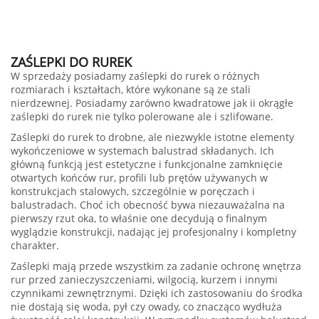
ZAŚLEPKI DO RUREK
W sprzedaży posiadamy zaślepki do rurek o różnych
rozmiarach i kształtach, które wykonane są ze stali
nierdzewnej. Posiadamy zarówno kwadratowe jak ii okrągłe
zaślepki do rurek nie tylko polerowane ale i szlifowane.
Zaślepki do rurek to drobne, ale niezwykle istotne elementy
wykończeniowe w systemach balustrad składanych. Ich
główną funkcją jest estetyczne i funkcjonalne zamknięcie
otwartych końców rur, profili lub prętów używanych w
konstrukcjach stalowych, szczególnie w poręczach i
balustradach. Choć ich obecność bywa niezauważalna na
pierwszy rzut oka, to właśnie one decydują o finalnym
wyglądzie konstrukcji, nadając jej profesjonalny i kompletny
charakter.
Zaślepki mają przede wszystkim za zadanie ochronę wnętrza
rur przed zanieczyszczeniami, wilgocią, kurzem i innymi
czynnikami zewnętrznymi. Dzięki ich zastosowaniu do środka
nie dostają się woda, pył czy owady, co znacząco wydłuża