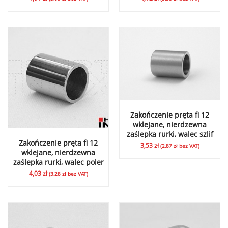
Zakończenie pręta fi 12
wklejane, nierdzewna
zaślepka rurki, walec szlif
Zakończenie pręta fi 12
3,53
zł
(
2,87
zł
bez VAT)
wklejane, nierdzewna
zaślepka rurki, walec poler
4,03
zł
(
3,28
zł
bez VAT)