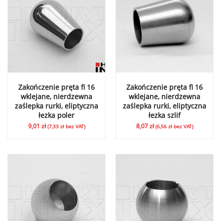
Zakończenie pręta fi 16
Zakończenie pręta fi 16
wklejane, nierdzewna
wklejane, nierdzewna
zaślepka rurki, eliptyczna
zaślepka rurki, eliptyczna
łezka poler
łezka szlif
9,01
zł
8,07
zł
(
7,33
zł
bez VAT)
(
6,56
zł
bez VAT)