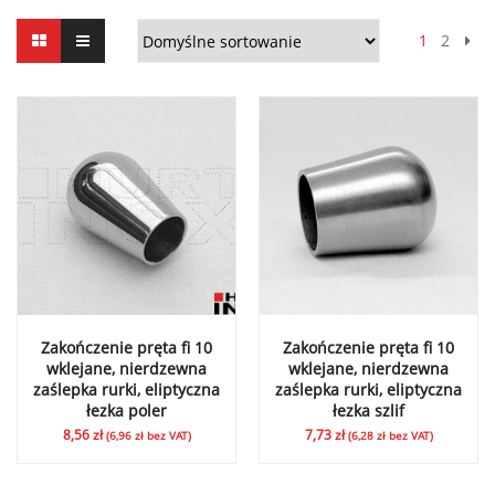
1
2
Zakończenie pręta fi 10
Zakończenie pręta fi 10
wklejane, nierdzewna
wklejane, nierdzewna
zaślepka rurki, eliptyczna
zaślepka rurki, eliptyczna
łezka poler
łezka szlif
8,56
zł
7,73
zł
(
6,96
zł
bez VAT)
(
6,28
zł
bez VAT)