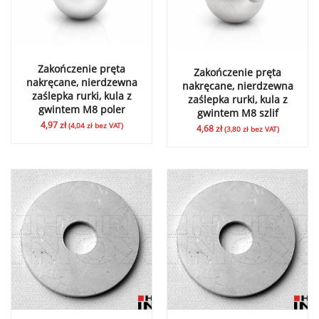
Zakończenie pręta
Zakończenie pręta
nakręcane, nierdzewna
nakręcane, nierdzewna
zaślepka rurki, kula z
zaślepka rurki, kula z
gwintem M8 poler
gwintem M8 szlif
4,97
zł
(
4,04
zł
bez VAT)
4,68
zł
(
3,80
zł
bez VAT)