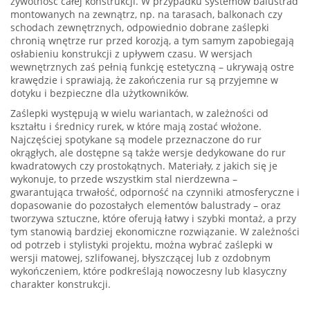
żywotność całej konstrukcji. W przypadku systemów balustrad
montowanych na zewnątrz, np. na tarasach, balkonach czy
schodach zewnętrznych, odpowiednio dobrane zaślepki
chronią wnętrze rur przed korozją, a tym samym zapobiegają
osłabieniu konstrukcji z upływem czasu. W wersjach
wewnętrznych zaś pełnią funkcję estetyczną – ukrywają ostre
krawędzie i sprawiają, że zakończenia rur są przyjemne w
dotyku i bezpieczne dla użytkowników.
Zaślepki występują w wielu wariantach, w zależności od
kształtu i średnicy rurek, w które mają zostać włożone.
Najczęściej spotykane są modele przeznaczone do rur
okrągłych, ale dostępne są także wersje dedykowane do rur
kwadratowych czy prostokątnych. Materiały, z jakich się je
wykonuje, to przede wszystkim stal nierdzewna –
gwarantująca trwałość, odporność na czynniki atmosferyczne i
dopasowanie do pozostałych elementów balustrady – oraz
tworzywa sztuczne, które oferują łatwy i szybki montaż, a przy
tym stanowią bardziej ekonomiczne rozwiązanie. W zależności
od potrzeb i stylistyki projektu, można wybrać zaślepki w
wersji matowej, szlifowanej, błyszczącej lub z ozdobnym
wykończeniem, które podkreślają nowoczesny lub klasyczny
charakter konstrukcji.