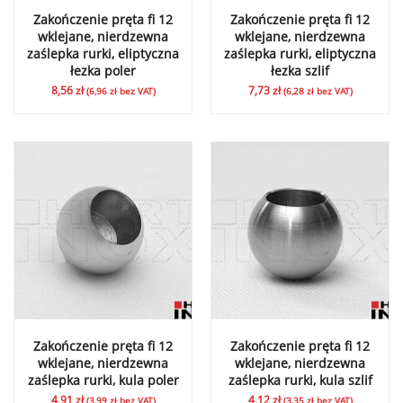
Zakończenie pręta fi 12
Zakończenie pręta fi 12
wklejane, nierdzewna
wklejane, nierdzewna
zaślepka rurki, eliptyczna
zaślepka rurki, eliptyczna
łezka poler
łezka szlif
8,56
zł
7,73
zł
(
6,96
zł
bez VAT)
(
6,28
zł
bez VAT)
Zakończenie pręta fi 12
Zakończenie pręta fi 12
wklejane, nierdzewna
wklejane, nierdzewna
zaślepka rurki, kula poler
zaślepka rurki, kula szlif
4,91
zł
4,12
zł
(
3,99
zł
bez VAT)
(
3,35
zł
bez VAT)