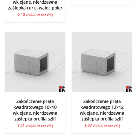
wklejane, nierdzewna
zaślepka rurki, walec poler
6,40
zł
(
5,20
zł
bez VAT)
Zakończenie pręta
Zakończenie pręta
kwadratowego 10×10
kwadratowego 12×12
wklejane, nierdzewna
wklejane, nierdzewna
zaślepka profila szlif
zaślepka profila szlif
7,21
zł
8,67
zł
(
5,86
zł
bez VAT)
(
7,05
zł
bez VAT)