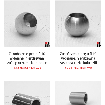
Zakończenie pręta fi 10
Zakończenie pręta fi 10
wklejane, nierdzewna
wklejane, nierdzewna
zaślepka rurki, kula poler
zaślepka rurki, kula szlif
4,35
zł
5,77
zł
(
3,54
zł
bez VAT)
(
4,69
zł
bez VAT)