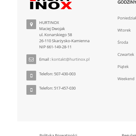
GODZINY
Poniedzia
HURTINOX
Maciej Dwojak
Wtorek
ul. Konarskiego 58
26-110 Skarżysko-Kamienna
Środa
NIP 661-149-28-11
Czwartek
Email :
kontakt@hurtinox.pl
Piątek
Telefon: 507-430-003
Weekend
Telefon: 517-457-030
Polityka Prywatności
Regula