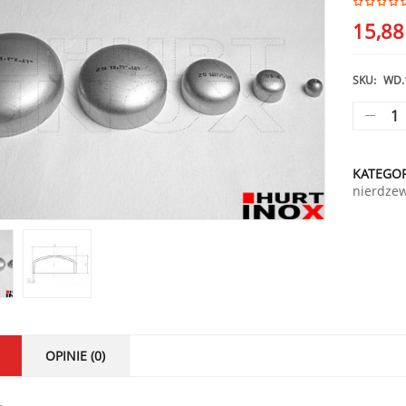
15,8
SKU:
WD.
KATEGOR
nierdze
OPINIE (0)