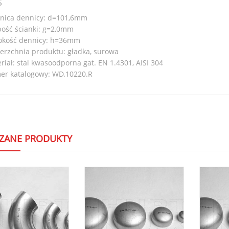
S
nica dennicy: d=101,6mm
ość ścianki: g=2,0mm
okość dennicy: h=36mm
erzchnia produktu: gładka, surowa
riał: stal kwasoodporna gat. EN 1.4301, AISI 304
r katalogowy: WD.10220.R
ZANE PRODUKTY