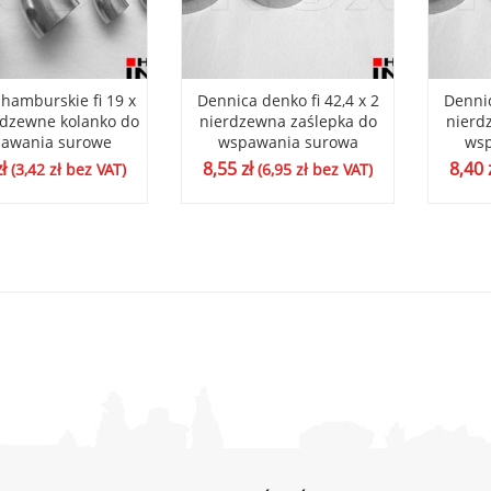
hamburskie fi 19 x
Dennica denko fi 42,4 x 2
Dennic
rdzewne kolanko do
nierdzewna zaślepka do
nierd
awania surowe
wspawania surowa
wsp
zł
8,55
zł
8,40
(
3,42
zł
bez VAT)
(
6,95
zł
bez VAT)