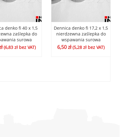
a denko fi 40 x 1,5
Dennica denko fi 17,2 x 1,5
Dennic
zewna zaślepka do
nierdzewna zaślepka do
nierd
awania surowa
wspawania surowa
ws
zł
6,50
zł
5,16
(
6,83
zł
bez VAT)
(
5,28
zł
bez VAT)