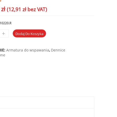
8
zł
(
12,91
zł
bez VAT)
10220.R
Dodaj Do Koszyka
IE:
Armatura do wspawania
,
Dennice
wne