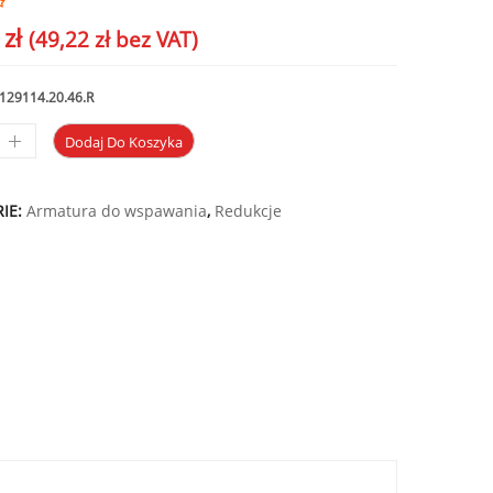
4
zł
(
49,22
zł
bez VAT)
129114.20.46.R
Dodaj Do Koszyka
IE:
Armatura do wspawania
,
Redukcje