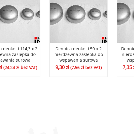
 denko fi 114,3 x 2
Dennica denko fi 50 x 2
Dennic
zewna zaślepka do
nierdzewna zaślepka do
nierd
awania surowa
wspawania surowa
wsp
zł
9,30
zł
7,35
(
24,24
zł
bez VAT)
(
7,56
zł
bez VAT)