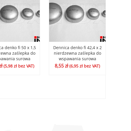
a denko fi 50 x 1,5
Dennica denko fi 42,4 x 2
Dennica
zewna zaślepka do
nierdzewna zaślepka do
nierd
awania surowa
wspawania surowa
ws
zł
8,55
zł
8,78
(
5,98
zł
bez VAT)
(
6,95
zł
bez VAT)