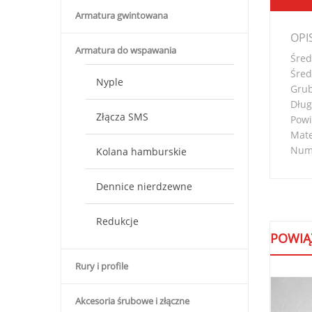
Armatura gwintowana
OPI
Armatura do wspawania
Śred
Śred
Nyple
Grub
Dług
Złącza SMS
Powi
Mate
Nume
Kolana hamburskie
Dennice nierdzewne
Redukcje
POWIĄ
Rury i profile
Akcesoria śrubowe i złączne