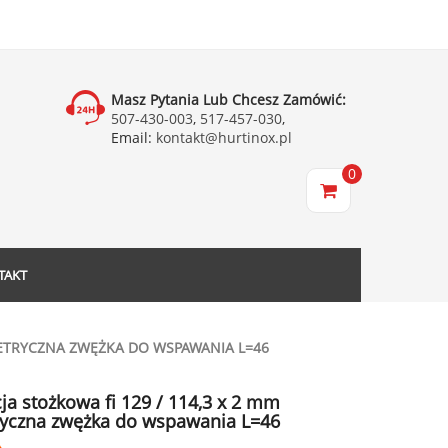
Masz Pytania Lub Chcesz Zamówić:
507-430-003
,
517-457-030
,
Email:
kontakt@hurtinox.pl
0
TAKT
YMETRYCZNA ZWĘŻKA DO WSPAWANIA L=46
ja stożkowa fi 129 / 114,3 x 2 mm
yczna zwężka do wspawania L=46