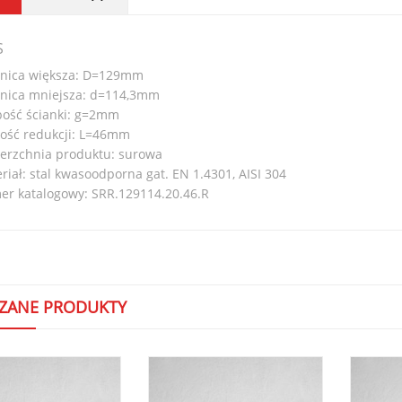
S
nica większa: D=129mm
nica mniejsza: d=114,3mm
ość ścianki: g=2mm
ość redukcji: L=46mm
erzchnia produktu: surowa
riał: stal kwasoodporna gat. EN 1.4301, AISI 304
r katalogowy: SRR.129114.20.46.R
ZANE PRODUKTY